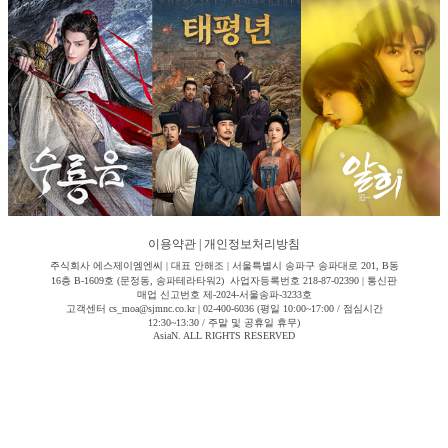
이용약관
|
개인정보처리방침
주식회사 에스제이엠엔씨 | 대표 안해조 | 서울특별시 송파구 송파대로 201, B동
16층 B-1609호 (문정동, 송파테라타워2) 사업자등록번호 218-87-02390 | 통신판
매업 신고번호 제-2024-서울송파-3233호
고객센터 cs_moa@sjmnc.co.kr | 02-400-6036 (평일 10:00~17:00 / 점심시간
12:30~13:30 / 주말 및 공휴일 휴무)
AsiaN. ALL RIGHTS RESERVED