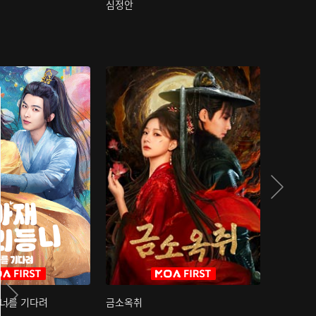
심정안
여과성음유
 너를 기다려
금소옥취
금수택심