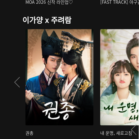
MOA 2026 신작 라인업♡
[FAST TRACK] 야
이가양 x 주려람
권총
내 운명, 새로고침