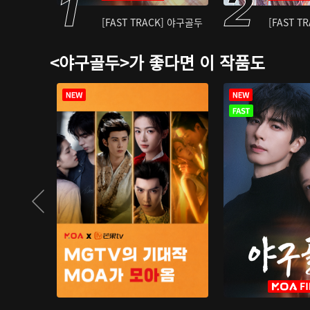
[FAST TRACK] 야구골두
[FAST T
<야구골두>가 좋다면 이 작품도