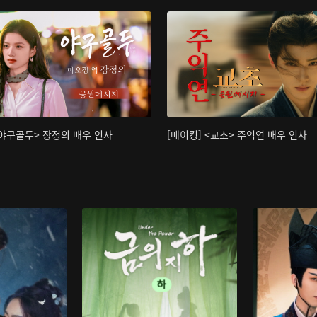
<야구골두> 장정의 배우 인사
[메이킹] <교초> 주익연 배우 인사