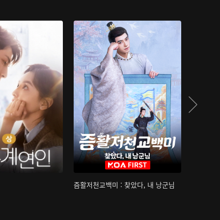
즘활저천교백미 : 찾았다, 내 낭군님
산하침