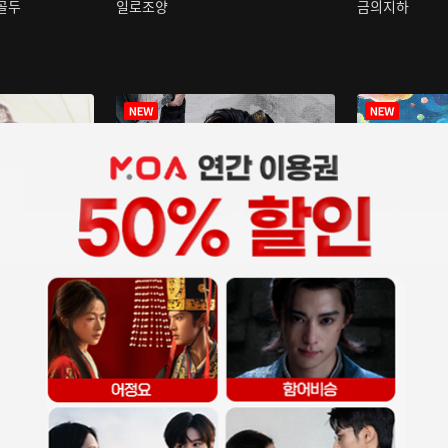
구골두
일로조양
금의지하
장중인
아재저리등니 :