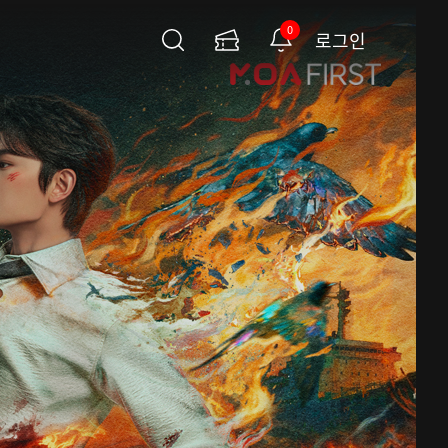
0
로그인
검
이
알
색
용
림
권
페
이
지