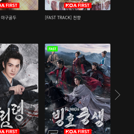
K] 야구골두
[FAST TRACK] 천향
소오강호 