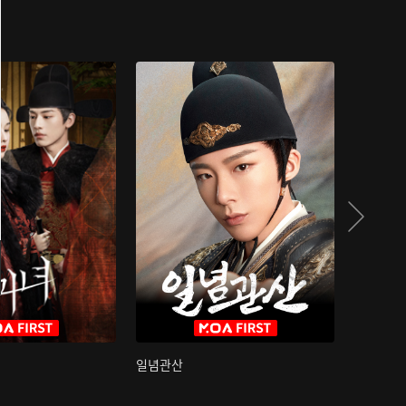
일념관산
국색방화