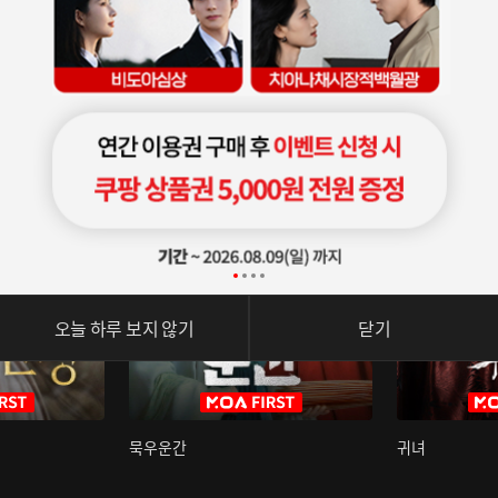
오늘 하루 보지 않기
닫기
묵우운간
귀녀