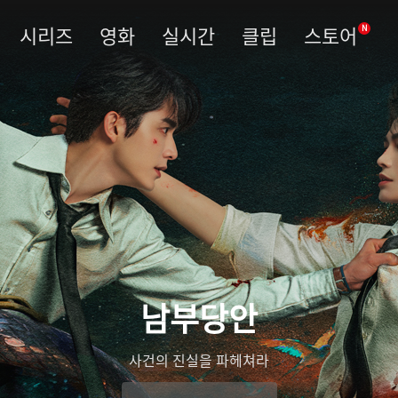
시리즈
영화
실시간
클립
스토어
N
남부당안
사건의 진실을 파헤쳐라