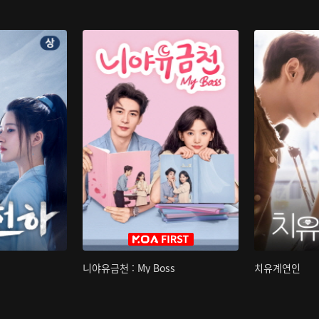
니야유금천 : My Boss
치유계연인