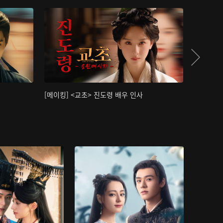
[메이킹] <교초> 진도령 배우 인사
[메이킹]