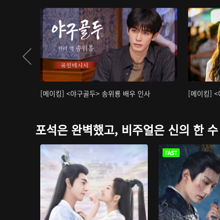
[메이킹] <야구골두> 송위룡 배우 인사
[메이킹] 
포석은 완벽했고, 비주얼은 신의 한 수