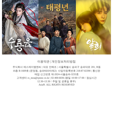
이용약관
|
개인정보처리방침
주식회사 에스제이엠엔씨 | 대표 안해조 | 서울특별시 송파구 송파대로 201, B동
16층 B-1609호 (문정동, 송파테라타워2) 사업자등록번호 218-87-02390 | 통신판
매업 신고번호 제-2024-서울송파-3233호
고객센터 cs_moa@sjmnc.co.kr | 02-400-6036 (평일 10:00~17:00 / 점심시간
12:30~13:30 / 주말 및 공휴일 휴무)
AsiaN. ALL RIGHTS RESERVED