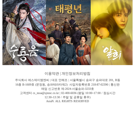
이용약관
|
개인정보처리방침
주식회사 에스제이엠엔씨 | 대표 안해조 | 서울특별시 송파구 송파대로 201, B동
16층 B-1609호 (문정동, 송파테라타워2) 사업자등록번호 218-87-02390 | 통신판
매업 신고번호 제-2024-서울송파-3233호
고객센터 cs_moa@sjmnc.co.kr | 02-400-6036 (평일 10:00~17:00 / 점심시간
12:30~13:30 / 주말 및 공휴일 휴무)
AsiaN. ALL RIGHTS RESERVED