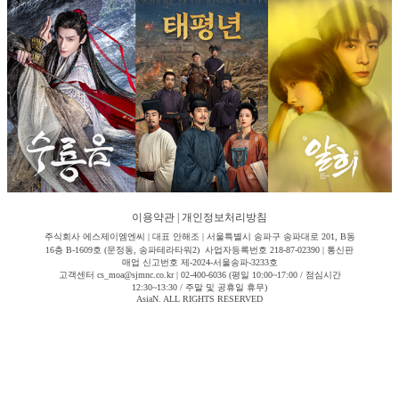
이용약관
|
개인정보처리방침
주식회사 에스제이엠엔씨 | 대표 안해조 | 서울특별시 송파구 송파대로 201, B동
16층 B-1609호 (문정동, 송파테라타워2) 사업자등록번호 218-87-02390 | 통신판
매업 신고번호 제-2024-서울송파-3233호
고객센터 cs_moa@sjmnc.co.kr | 02-400-6036 (평일 10:00~17:00 / 점심시간
12:30~13:30 / 주말 및 공휴일 휴무)
AsiaN. ALL RIGHTS RESERVED