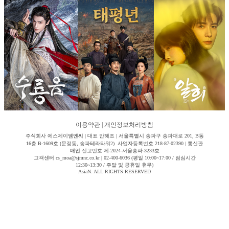
이용약관
|
개인정보처리방침
주식회사 에스제이엠엔씨 | 대표 안해조 | 서울특별시 송파구 송파대로 201, B동
16층 B-1609호 (문정동, 송파테라타워2) 사업자등록번호 218-87-02390 | 통신판
매업 신고번호 제-2024-서울송파-3233호
고객센터 cs_moa@sjmnc.co.kr | 02-400-6036 (평일 10:00~17:00 / 점심시간
12:30~13:30 / 주말 및 공휴일 휴무)
AsiaN. ALL RIGHTS RESERVED