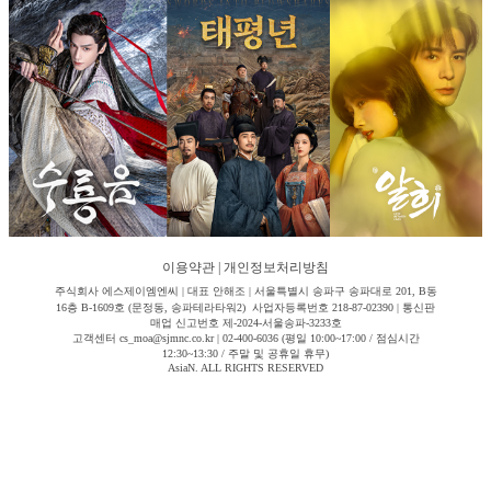
이용약관
|
개인정보처리방침
주식회사 에스제이엠엔씨 | 대표 안해조 | 서울특별시 송파구 송파대로 201, B동
16층 B-1609호 (문정동, 송파테라타워2) 사업자등록번호 218-87-02390 | 통신판
매업 신고번호 제-2024-서울송파-3233호
고객센터 cs_moa@sjmnc.co.kr | 02-400-6036 (평일 10:00~17:00 / 점심시간
12:30~13:30 / 주말 및 공휴일 휴무)
AsiaN. ALL RIGHTS RESERVED