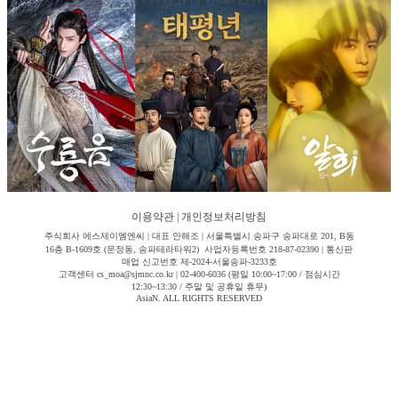
이용약관
|
개인정보처리방침
주식회사 에스제이엠엔씨 | 대표 안해조 | 서울특별시 송파구 송파대로 201, B동
16층 B-1609호 (문정동, 송파테라타워2) 사업자등록번호 218-87-02390 | 통신판
매업 신고번호 제-2024-서울송파-3233호
고객센터 cs_moa@sjmnc.co.kr | 02-400-6036 (평일 10:00~17:00 / 점심시간
12:30~13:30 / 주말 및 공휴일 휴무)
AsiaN. ALL RIGHTS RESERVED