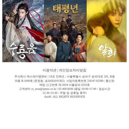
이용약관
|
개인정보처리방침
주식회사 에스제이엠엔씨 | 대표 안해조 | 서울특별시 송파구 송파대로 201, B동
16층 B-1609호 (문정동, 송파테라타워2) 사업자등록번호 218-87-02390 | 통신판
매업 신고번호 제-2024-서울송파-3233호
고객센터 cs_moa@sjmnc.co.kr | 02-400-6036 (평일 10:00~17:00 / 점심시간
12:30~13:30 / 주말 및 공휴일 휴무)
AsiaN. ALL RIGHTS RESERVED