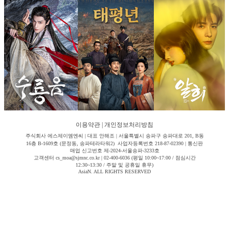
이용약관
|
개인정보처리방침
주식회사 에스제이엠엔씨 | 대표 안해조 | 서울특별시 송파구 송파대로 201, B동
16층 B-1609호 (문정동, 송파테라타워2) 사업자등록번호 218-87-02390 | 통신판
매업 신고번호 제-2024-서울송파-3233호
고객센터 cs_moa@sjmnc.co.kr | 02-400-6036 (평일 10:00~17:00 / 점심시간
12:30~13:30 / 주말 및 공휴일 휴무)
AsiaN. ALL RIGHTS RESERVED