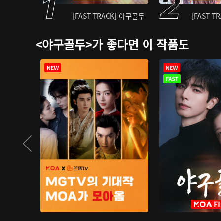
[FAST TRACK] 야구골두
[FAST T
<야구골두>가 좋다면 이 작품도