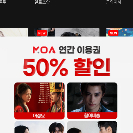
구골두
일로조양
금의지하
장중인
아재저리등니 :