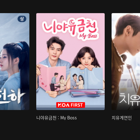
니야유금천 : My Boss
치유계연인