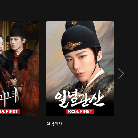
일념관산
국색방화