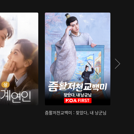
즘활저천교백미 : 찾았다, 내 낭군님
산하침