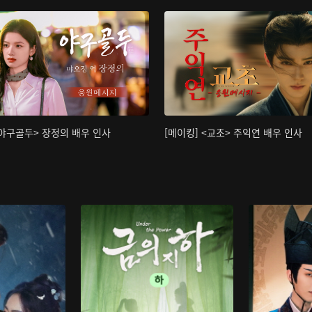
<야구골두> 장정의 배우 인사
[메이킹] <교초> 주익연 배우 인사