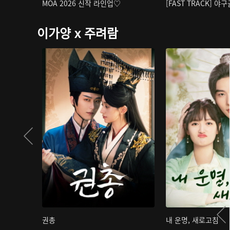
MOA 2026 신작 라인업♡
[FAST TRACK] 야
이가양 x 주려람
권총
내 운명, 새로고침