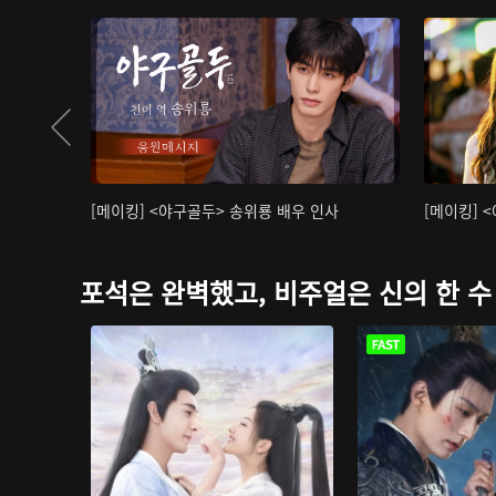
[메이킹] <야구골두> 송위룡 배우 인사
[메이킹] 
포석은 완벽했고, 비주얼은 신의 한 수