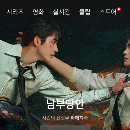
시리즈
영화
실시간
클립
스토어
N
남부당안
사건의 진실을 파헤쳐라