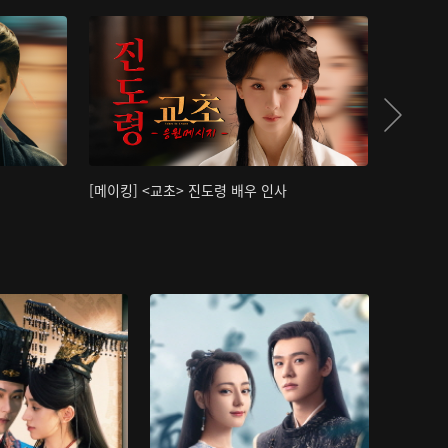
[메이킹] <교초> 진도령 배우 인사
[메이킹]