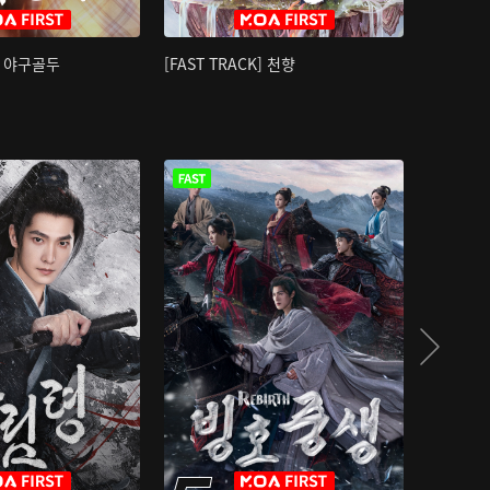
K] 야구골두
[FAST TRACK] 천향
소오강호 