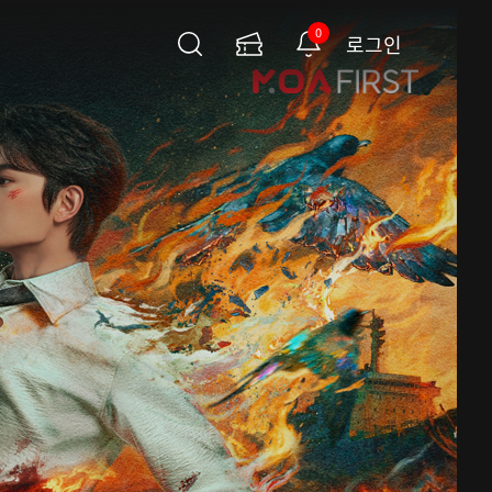
0
로그인
검
이
알
색
용
림
권
페
이
지