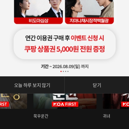
오늘 하루 보지 않기
닫기
묵우운간
귀녀