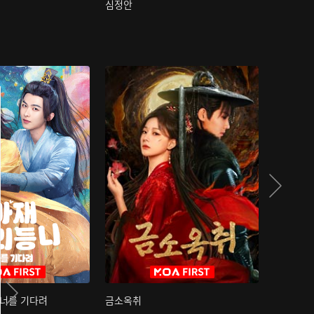
심정안
여과성음유
 너를 기다려
금소옥취
금수택심