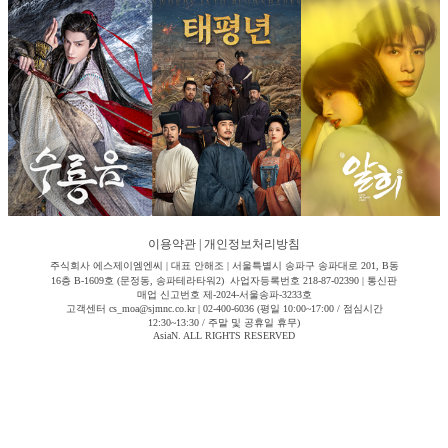
이용약관
|
개인정보처리방침
주식회사 에스제이엠엔씨 | 대표 안해조 | 서울특별시 송파구 송파대로 201, B동
16층 B-1609호 (문정동, 송파테라타워2) 사업자등록번호 218-87-02390 | 통신판
매업 신고번호 제-2024-서울송파-3233호
고객센터 cs_moa@sjmnc.co.kr | 02-400-6036 (평일 10:00~17:00 / 점심시간
12:30~13:30 / 주말 및 공휴일 휴무)
AsiaN. ALL RIGHTS RESERVED