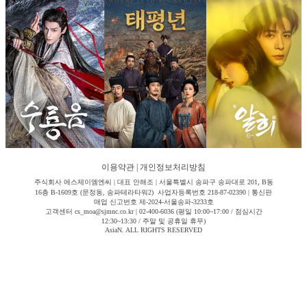
이용약관
|
개인정보처리방침
주식회사 에스제이엠엔씨 | 대표 안해조 | 서울특별시 송파구 송파대로 201, B동
16층 B-1609호 (문정동, 송파테라타워2) 사업자등록번호 218-87-02390 | 통신판
매업 신고번호 제-2024-서울송파-3233호
고객센터 cs_moa@sjmnc.co.kr | 02-400-6036 (평일 10:00~17:00 / 점심시간
12:30~13:30 / 주말 및 공휴일 휴무)
AsiaN. ALL RIGHTS RESERVED