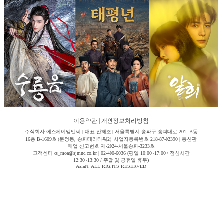
이용약관
|
개인정보처리방침
주식회사 에스제이엠엔씨 | 대표 안해조 | 서울특별시 송파구 송파대로 201, B동
16층 B-1609호 (문정동, 송파테라타워2) 사업자등록번호 218-87-02390 | 통신판
매업 신고번호 제-2024-서울송파-3233호
고객센터 cs_moa@sjmnc.co.kr | 02-400-6036 (평일 10:00~17:00 / 점심시간
12:30~13:30 / 주말 및 공휴일 휴무)
AsiaN. ALL RIGHTS RESERVED