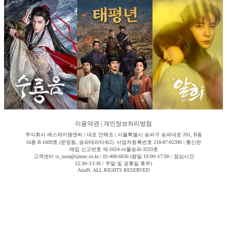
이용약관
|
개인정보처리방침
주식회사 에스제이엠엔씨 | 대표 안해조 | 서울특별시 송파구 송파대로 201, B동
16층 B-1609호 (문정동, 송파테라타워2) 사업자등록번호 218-87-02390 | 통신판
매업 신고번호 제-2024-서울송파-3233호
고객센터 cs_moa@sjmnc.co.kr | 02-400-6036 (평일 10:00~17:00 / 점심시간
12:30~13:30 / 주말 및 공휴일 휴무)
AsiaN. ALL RIGHTS RESERVED