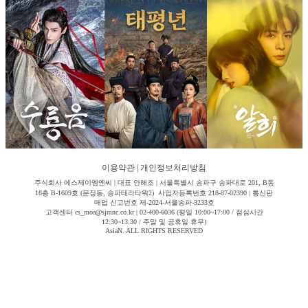
이용약관
|
개인정보처리방침
주식회사 에스제이엠엔씨 | 대표 안해조 | 서울특별시 송파구 송파대로 201, B동
16층 B-1609호 (문정동, 송파테라타워2) 사업자등록번호 218-87-02390 | 통신판
매업 신고번호 제-2024-서울송파-3233호
고객센터 cs_moa@sjmnc.co.kr | 02-400-6036 (평일 10:00~17:00 / 점심시간
12:30~13:30 / 주말 및 공휴일 휴무)
AsiaN. ALL RIGHTS RESERVED