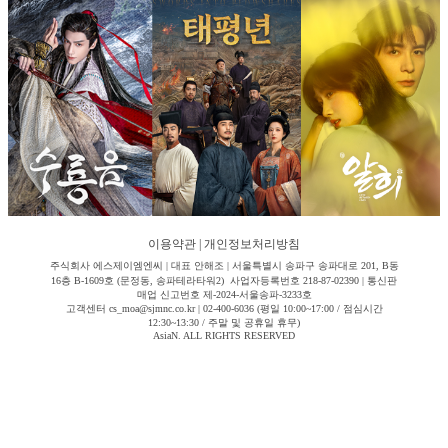
이용약관
|
개인정보처리방침
주식회사 에스제이엠엔씨 | 대표 안해조 | 서울특별시 송파구 송파대로 201, B동
16층 B-1609호 (문정동, 송파테라타워2) 사업자등록번호 218-87-02390 | 통신판
매업 신고번호 제-2024-서울송파-3233호
고객센터 cs_moa@sjmnc.co.kr | 02-400-6036 (평일 10:00~17:00 / 점심시간
12:30~13:30 / 주말 및 공휴일 휴무)
AsiaN. ALL RIGHTS RESERVED