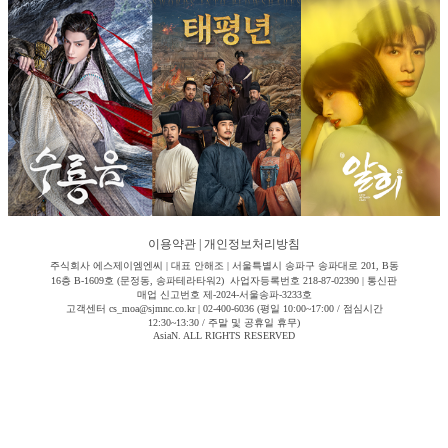
이용약관
|
개인정보처리방침
주식회사 에스제이엠엔씨 | 대표 안해조 | 서울특별시 송파구 송파대로 201, B동
16층 B-1609호 (문정동, 송파테라타워2) 사업자등록번호 218-87-02390 | 통신판
매업 신고번호 제-2024-서울송파-3233호
고객센터 cs_moa@sjmnc.co.kr | 02-400-6036 (평일 10:00~17:00 / 점심시간
12:30~13:30 / 주말 및 공휴일 휴무)
AsiaN. ALL RIGHTS RESERVED