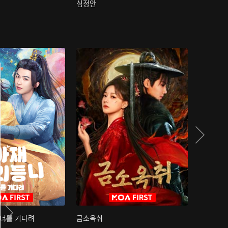
심정안
여과성음유
 너를 기다려
금소옥취
금수택심