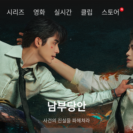
시리즈
영화
실시간
클립
스토어
N
남부당안
사건의 진실을 파헤쳐라