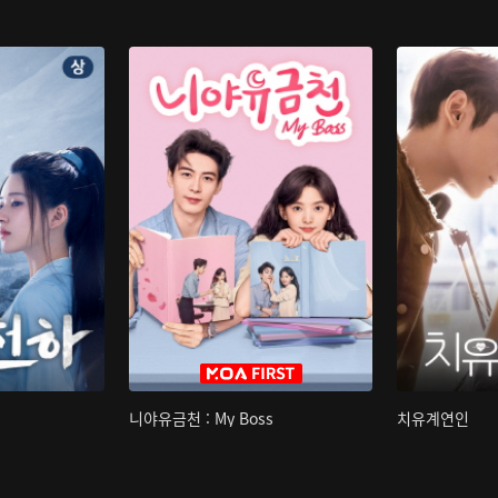
니야유금천 : My Boss
치유계연인