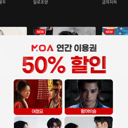
구골두
일로조양
금의지하
장중인
아재저리등니 :