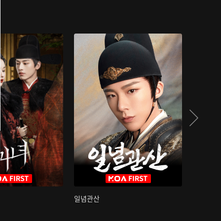
일념관산
국색방화