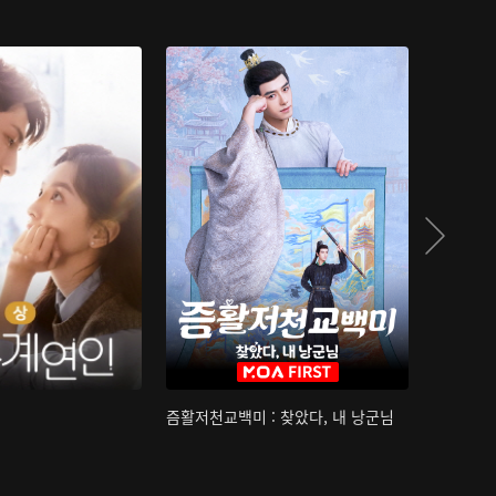
즘활저천교백미 : 찾았다, 내 낭군님
산하침