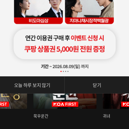
오늘 하루 보지 않기
닫기
묵우운간
귀녀