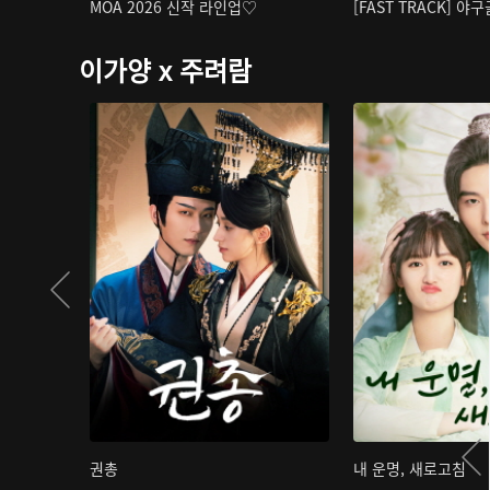
MOA 2026 신작 라인업♡
[FAST TRACK] 야
이가양 x 주려람
권총
내 운명, 새로고침