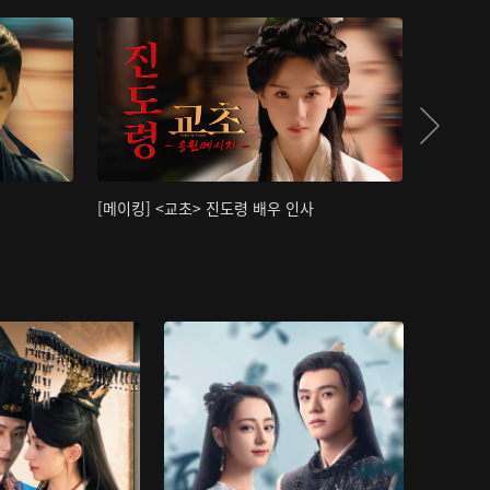
[메이킹] <교초> 진도령 배우 인사
[메이킹]