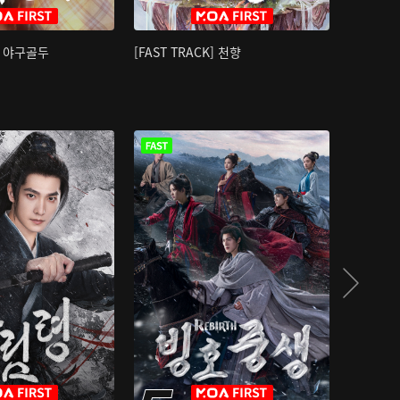
K] 야구골두
[FAST TRACK] 천향
소오강호 