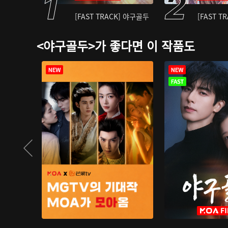
[FAST TRACK] 야구골두
[FAST T
<야구골두>가 좋다면 이 작품도