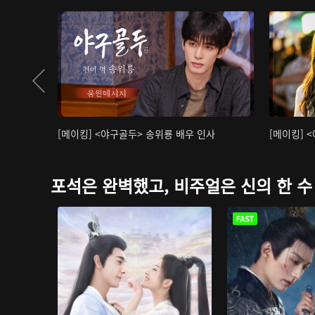
[메이킹] <야구골두> 송위룡 배우 인사
[메이킹] 
포석은 완벽했고, 비주얼은 신의 한 수