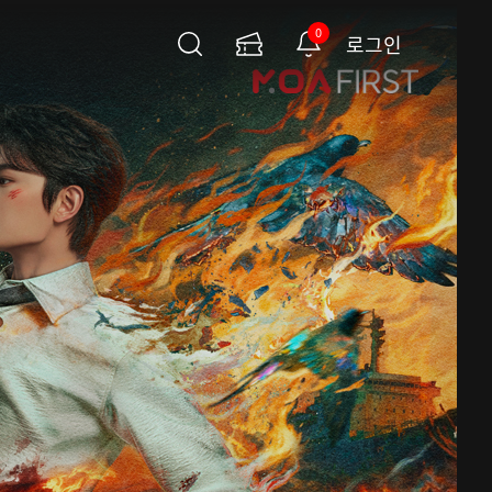
0
로그인
검
이
알
색
용
림
권
페
이
지