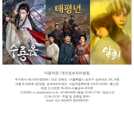
이용약관
|
개인정보처리방침
주식회사 에스제이엠엔씨 | 대표 안해조 | 서울특별시 송파구 송파대로 201, B동
16층 B-1609호 (문정동, 송파테라타워2) 사업자등록번호 218-87-02390 | 통신판
매업 신고번호 제-2024-서울송파-3233호
고객센터 cs_moa@sjmnc.co.kr | 02-400-6036 (평일 10:00~17:00 / 점심시간
12:30~13:30 / 주말 및 공휴일 휴무)
AsiaN. ALL RIGHTS RESERVED