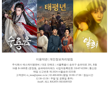
이용약관
|
개인정보처리방침
주식회사 에스제이엠엔씨 | 대표 안해조 | 서울특별시 송파구 송파대로 201, B동
16층 B-1609호 (문정동, 송파테라타워2) 사업자등록번호 218-87-02390 | 통신판
매업 신고번호 제-2024-서울송파-3233호
고객센터 cs_moa@sjmnc.co.kr | 02-400-6036 (평일 10:00~17:00 / 점심시간
12:30~13:30 / 주말 및 공휴일 휴무)
AsiaN. ALL RIGHTS RESERVED