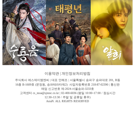
이용약관
|
개인정보처리방침
주식회사 에스제이엠엔씨 | 대표 안해조 | 서울특별시 송파구 송파대로 201, B동
16층 B-1609호 (문정동, 송파테라타워2) 사업자등록번호 218-87-02390 | 통신판
매업 신고번호 제-2024-서울송파-3233호
고객센터 cs_moa@sjmnc.co.kr | 02-400-6036 (평일 10:00~17:00 / 점심시간
12:30~13:30 / 주말 및 공휴일 휴무)
AsiaN. ALL RIGHTS RESERVED