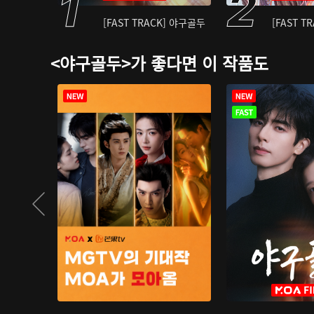
[FAST TRACK] 야구골두
[FAST T
<야구골두>가 좋다면 이 작품도