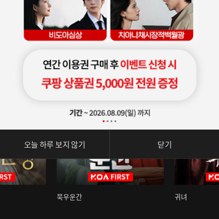
오늘 하루 보지 않기
닫기
묵우운간
귀녀