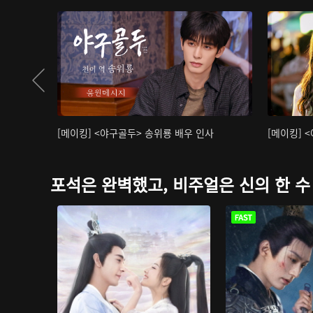
[메이킹] <야구골두> 송위룡 배우 인사
[메이킹] 
포석은 완벽했고, 비주얼은 신의 한 수