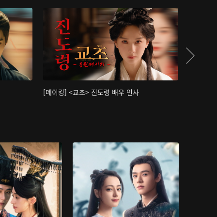
[메이킹] <교초> 진도령 배우 인사
[메이킹]