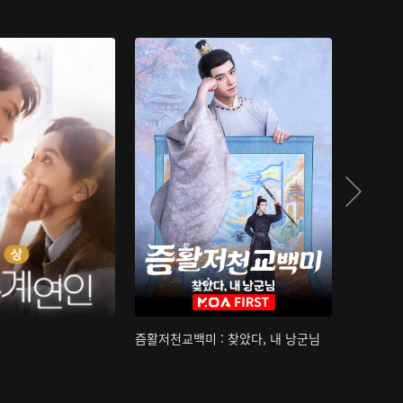
즘활저천교백미 : 찾았다, 내 낭군님
산하침