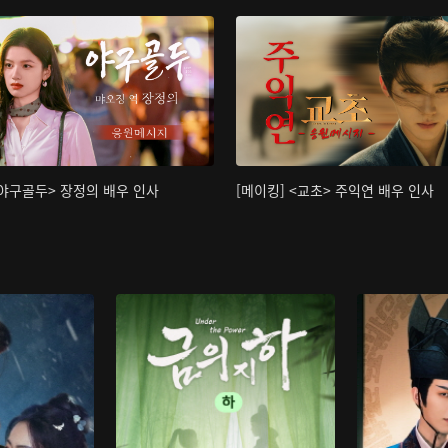
<야구골두> 장정의 배우 인사
[메이킹] <교초> 주익연 배우 인사