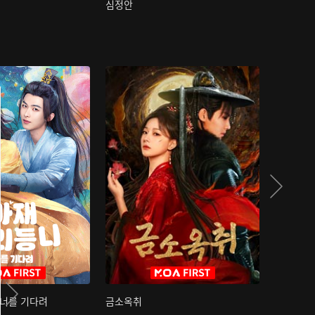
심정안
여과성음유
 너를 기다려
금소옥취
금수택심