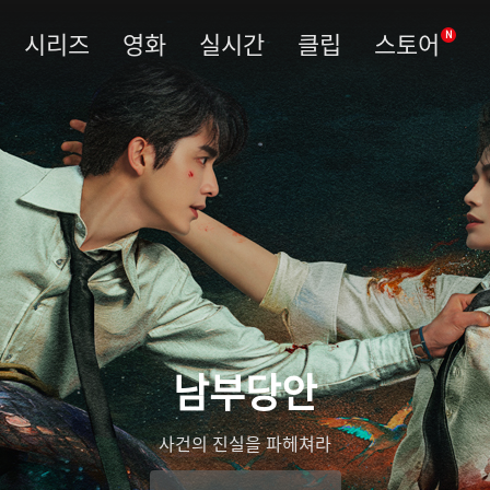
시리즈
영화
실시간
클립
스토어
N
남부당안
사건의 진실을 파헤쳐라