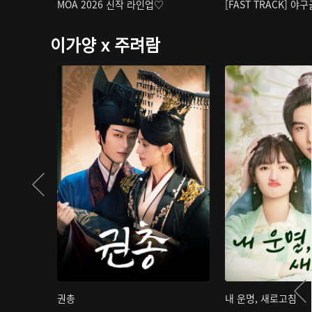
MOA 2026 신작 라인업♡
[FAST TRACK] 야
이가양 x 주려람
권총
내 운명, 새로고침