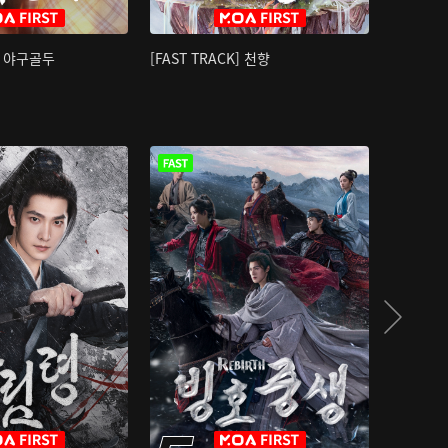
K] 야구골두
[FAST TRACK] 천향
소오강호 