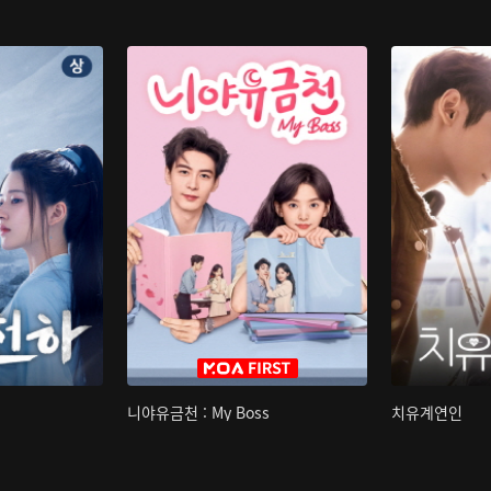
니야유금천 : My Boss
치유계연인