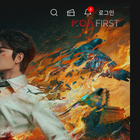
0
로그인
검
이
알
색
용
림
권
페
이
지