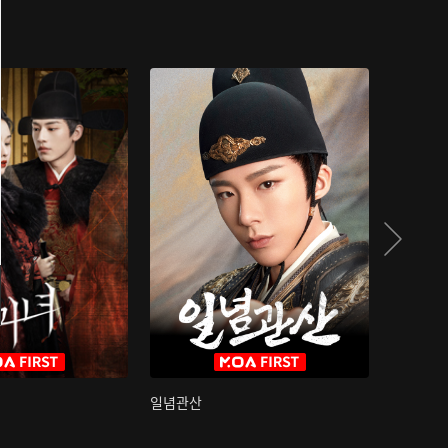
일념관산
국색방화