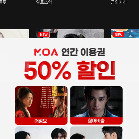
구골두
일로조양
금의지하
장중인
아재저리등니 :