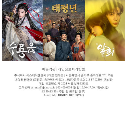
이용약관
|
개인정보처리방침
주식회사 에스제이엠엔씨 | 대표 안해조 | 서울특별시 송파구 송파대로 201, B동
16층 B-1609호 (문정동, 송파테라타워2) 사업자등록번호 218-87-02390 | 통신판
매업 신고번호 제-2024-서울송파-3233호
고객센터 cs_moa@sjmnc.co.kr | 02-400-6036 (평일 10:00~17:00 / 점심시간
12:30~13:30 / 주말 및 공휴일 휴무)
AsiaN. ALL RIGHTS RESERVED