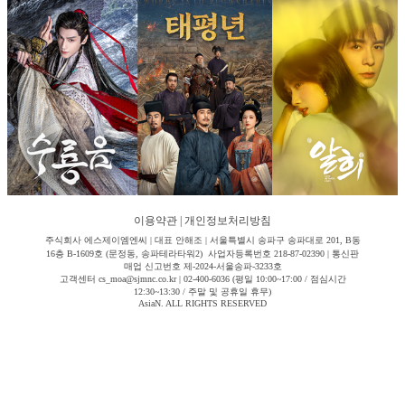
이용약관
|
개인정보처리방침
주식회사 에스제이엠엔씨 | 대표 안해조 | 서울특별시 송파구 송파대로 201, B동
16층 B-1609호 (문정동, 송파테라타워2) 사업자등록번호 218-87-02390 | 통신판
매업 신고번호 제-2024-서울송파-3233호
고객센터 cs_moa@sjmnc.co.kr | 02-400-6036 (평일 10:00~17:00 / 점심시간
12:30~13:30 / 주말 및 공휴일 휴무)
AsiaN. ALL RIGHTS RESERVED