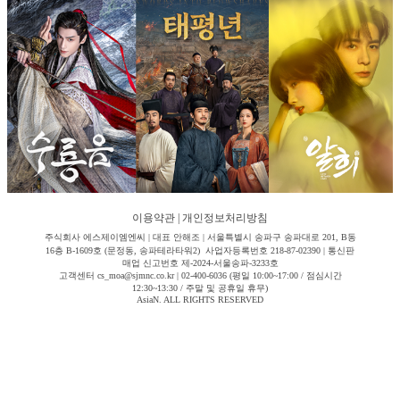
이용약관
|
개인정보처리방침
주식회사 에스제이엠엔씨 | 대표 안해조 | 서울특별시 송파구 송파대로 201, B동
16층 B-1609호 (문정동, 송파테라타워2) 사업자등록번호 218-87-02390 | 통신판
매업 신고번호 제-2024-서울송파-3233호
고객센터 cs_moa@sjmnc.co.kr | 02-400-6036 (평일 10:00~17:00 / 점심시간
12:30~13:30 / 주말 및 공휴일 휴무)
AsiaN. ALL RIGHTS RESERVED