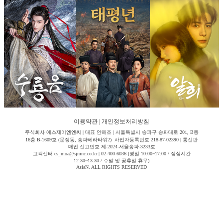
이용약관
|
개인정보처리방침
주식회사 에스제이엠엔씨 | 대표 안해조 | 서울특별시 송파구 송파대로 201, B동
16층 B-1609호 (문정동, 송파테라타워2) 사업자등록번호 218-87-02390 | 통신판
매업 신고번호 제-2024-서울송파-3233호
고객센터 cs_moa@sjmnc.co.kr | 02-400-6036 (평일 10:00~17:00 / 점심시간
12:30~13:30 / 주말 및 공휴일 휴무)
AsiaN. ALL RIGHTS RESERVED