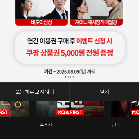
오늘 하루 보지 않기
닫기
묵우운간
귀녀