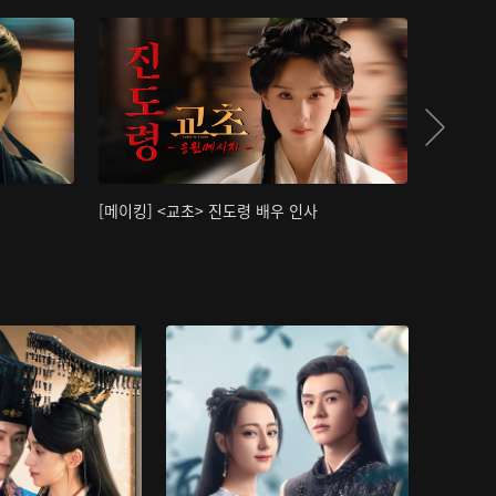
[메이킹] <교초> 진도령 배우 인사
[메이킹]