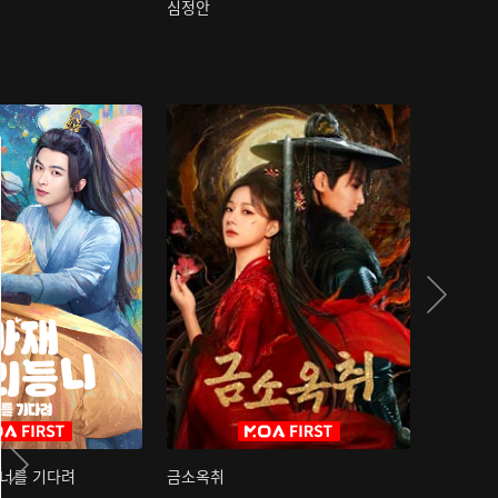
심정안
여과성음유
 너를 기다려
금소옥취
금수택심