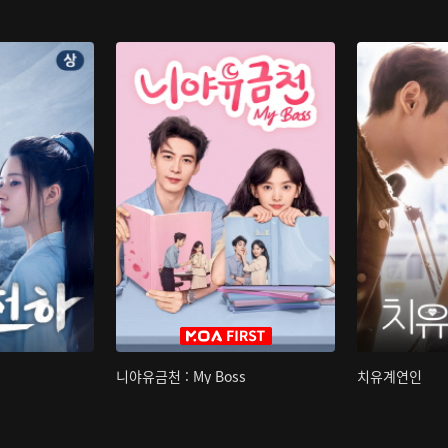
니야유금천 : My Boss
치유계연인