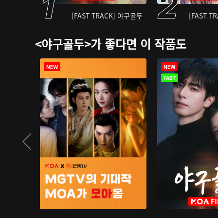
[FAST TRACK] 야구골두
[FAST T
<야구골두>가 좋다면 이 작품도