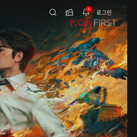
0
로그인
검
이
알
색
용
림
권
페
이
지