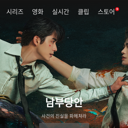
시리즈
영화
실시간
클립
스토어
N
남부당안
사건의 진실을 파헤쳐라