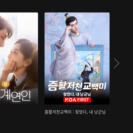
즘활저천교백미 : 찾았다, 내 낭군님
산하침