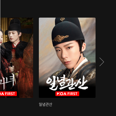
일념관산
국색방화