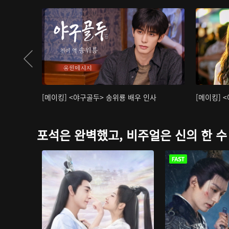
[메이킹] <야구골두> 송위룡 배우 인사
[메이킹] 
포석은 완벽했고, 비주얼은 신의 한 수