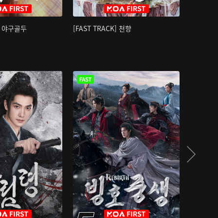
K] 야구골두
[FAST TRACK] 천향
소오강호 