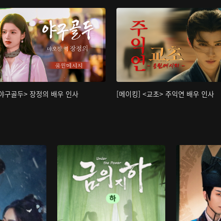
<야구골두> 장정의 배우 인사
[메이킹] <교초> 주익연 배우 인사