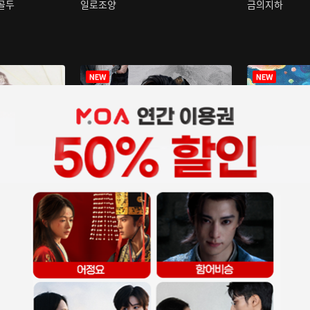
구골두
일로조양
금의지하
장중인
아재저리등니 :