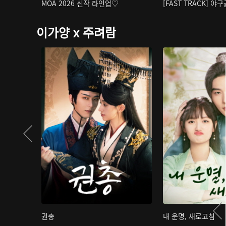
MOA 2026 신작 라인업♡
[FAST TRACK] 야
이가양 x 주려람
권총
내 운명, 새로고침