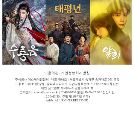
이용약관
|
개인정보처리방침
주식회사 에스제이엠엔씨 | 대표 안해조 | 서울특별시 송파구 송파대로 201, B동
16층 B-1609호 (문정동, 송파테라타워2) 사업자등록번호 218-87-02390 | 통신판
매업 신고번호 제-2024-서울송파-3233호
고객센터 cs_moa@sjmnc.co.kr | 02-400-6036 (평일 10:00~17:00 / 점심시간
12:30~13:30 / 주말 및 공휴일 휴무)
AsiaN. ALL RIGHTS RESERVED