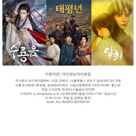
이용약관
|
개인정보처리방침
주식회사 에스제이엠엔씨 | 대표 안해조 | 서울특별시 송파구 송파대로 201, B동
16층 B-1609호 (문정동, 송파테라타워2) 사업자등록번호 218-87-02390 | 통신판
매업 신고번호 제-2024-서울송파-3233호
고객센터 cs_moa@sjmnc.co.kr | 02-400-6036 (평일 10:00~17:00 / 점심시간
12:30~13:30 / 주말 및 공휴일 휴무)
AsiaN. ALL RIGHTS RESERVED