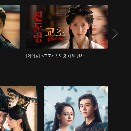
[메이킹] <교초> 진도령 배우 인사
[메이킹]