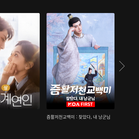
즘활저천교백미 : 찾았다, 내 낭군님
산하침