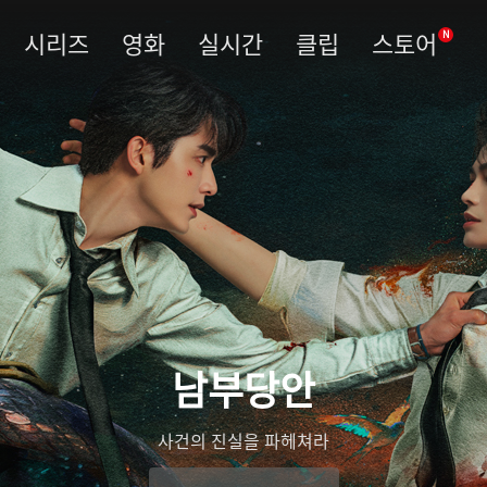
시리즈
영화
실시간
클립
스토어
N
남부당안
사건의 진실을 파헤쳐라