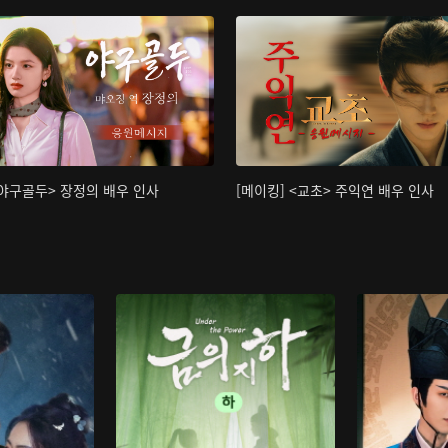
<야구골두> 장정의 배우 인사
[메이킹] <교초> 주익연 배우 인사