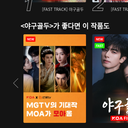
[FAST TRACK] 야구골두
[FAST T
<야구골두>가 좋다면 이 작품도