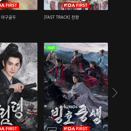
K] 야구골두
[FAST TRACK] 천향
소오강호 