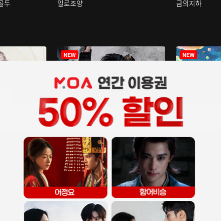
구골두
일로조양
금의지하
장중인
아재저리등니 :