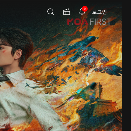
0
로그인
검
이
알
색
용
림
권
페
이
지