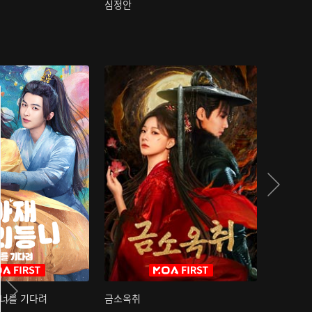
심정안
여과성음유
 너를 기다려
금소옥취
금수택심