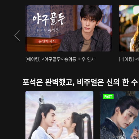
[메이킹] <야구골두> 송위룡 배우 인사
[메이킹] 
포석은 완벽했고, 비주얼은 신의 한 수