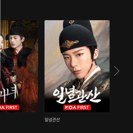
일념관산
국색방화