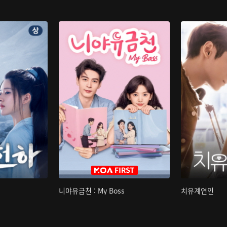
니야유금천 : My Boss
치유계연인