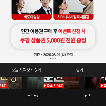
오늘 하루 보지 않기
닫기
묵우운간
귀녀