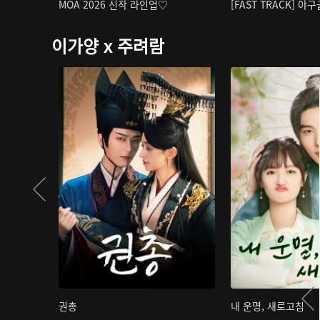
MOA 2026 신작 라인업♡
[FAST TRACK] 야
이가양 x 주려람
권총
내 운명, 새로고침