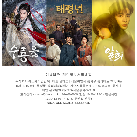
이용약관
|
개인정보처리방침
주식회사 에스제이엠엔씨 | 대표 안해조 | 서울특별시 송파구 송파대로 201, B동
16층 B-1609호 (문정동, 송파테라타워2) 사업자등록번호 218-87-02390 | 통신판
매업 신고번호 제-2024-서울송파-3233호
고객센터 cs_moa@sjmnc.co.kr | 02-400-6036 (평일 10:00~17:00 / 점심시간
12:30~13:30 / 주말 및 공휴일 휴무)
AsiaN. ALL RIGHTS RESERVED