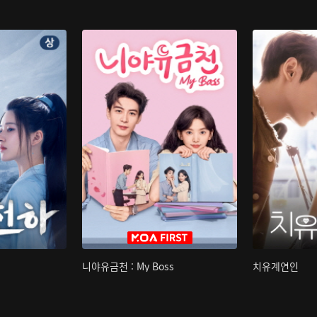
니야유금천 : My Boss
치유계연인