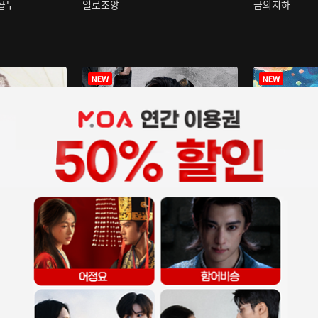
구골두
일로조양
금의지하
장중인
아재저리등니 :