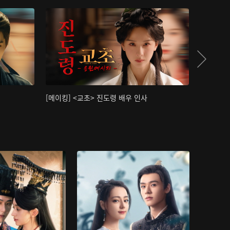
[메이킹] <교초> 진도령 배우 인사
[메이킹]