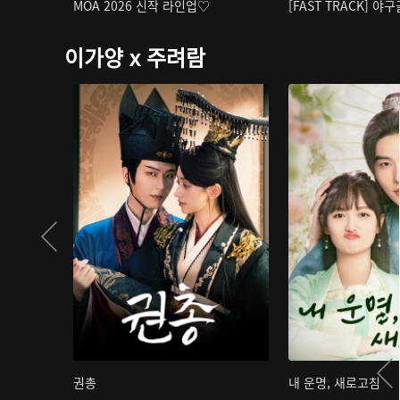
MOA 2026 신작 라인업♡
[FAST TRACK] 야
이가양 x 주려람
권총
내 운명, 새로고침