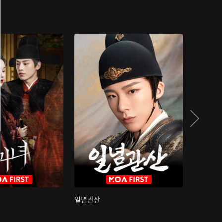
일념관산
국색방화