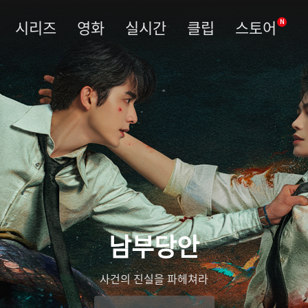
시리즈
영화
실시간
클립
스토어
N
남부당안
사건의 진실을 파헤쳐라