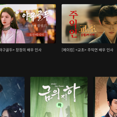
<야구골두> 장정의 배우 인사
[메이킹] <교초> 주익연 배우 인사