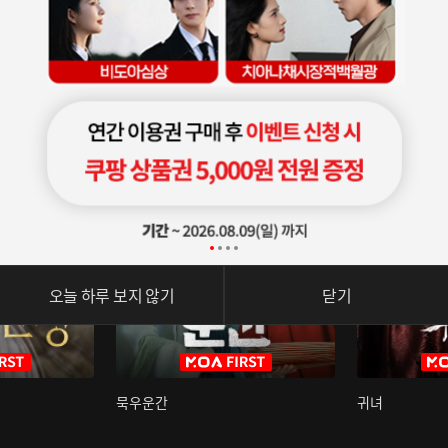
오늘 하루 보지 않기
닫기
묵우운간
귀녀