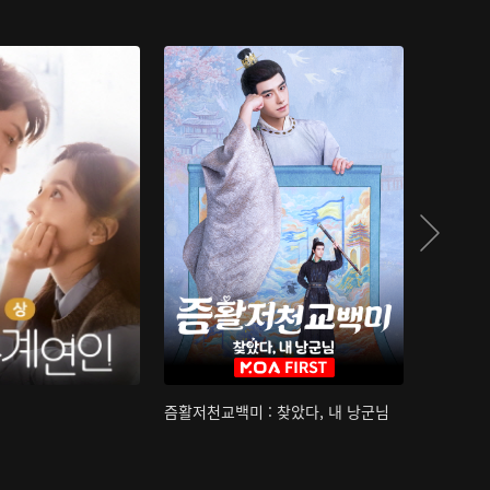
즘활저천교백미 : 찾았다, 내 낭군님
산하침