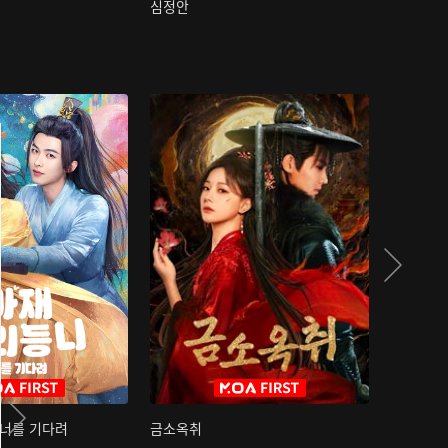
심정안
여과성음유
 너를 기다려
금소옥취
금수택심