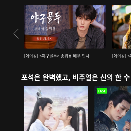
[메이킹] <야구골두> 송위룡 배우 인사
[메이킹] 
포석은 완벽했고, 비주얼은 신의 한 수