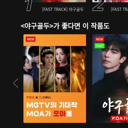
[FAST TRACK] 야구골두
[FAST T
<야구골두>가 좋다면 이 작품도