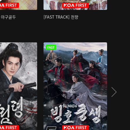
K] 야구골두
[FAST TRACK] 천향
소오강호 