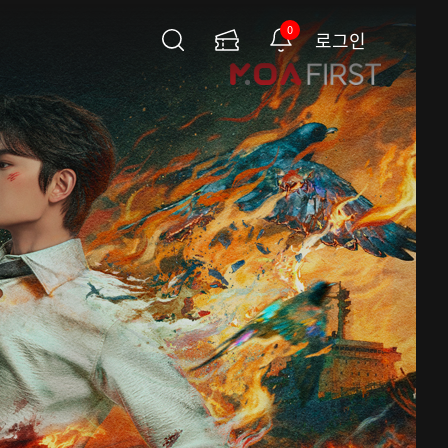
0
로그인
검
이
알
색
용
림
권
페
이
지