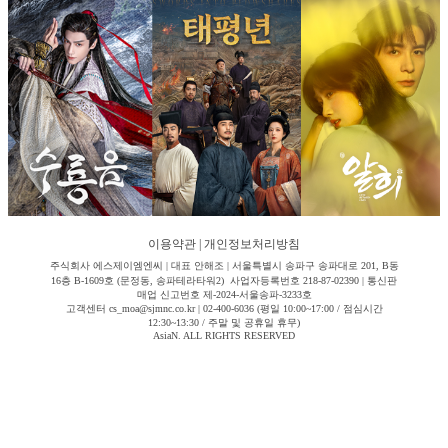
이용약관
|
개인정보처리방침
주식회사 에스제이엠엔씨 | 대표 안해조 | 서울특별시 송파구 송파대로 201, B동
16층 B-1609호 (문정동, 송파테라타워2) 사업자등록번호 218-87-02390 | 통신판
매업 신고번호 제-2024-서울송파-3233호
고객센터 cs_moa@sjmnc.co.kr | 02-400-6036 (평일 10:00~17:00 / 점심시간
12:30~13:30 / 주말 및 공휴일 휴무)
AsiaN. ALL RIGHTS RESERVED