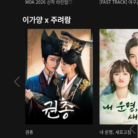
MOA 2026 신작 라인업♡
[FAST TRACK] 야
이가양 x 주려람
권총
내 운명, 새로고침