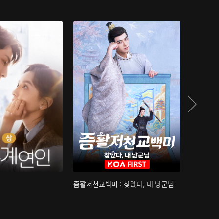
즘활저천교백미 : 찾았다, 내 낭군님
산하침