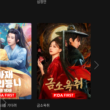
심정안
여과성음유
 너를 기다려
금소옥취
금수택심