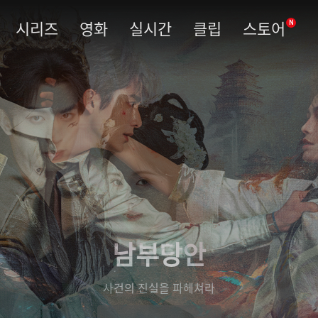
시리즈
영화
실시간
클립
스토어
N
남부당안
사건의 진실을 파헤쳐라