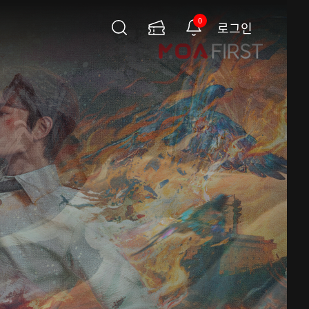
0
로그인
검
이
알
색
용
림
권
페
이
지