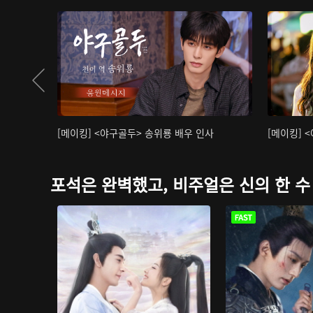
[메이킹] <야구골두> 송위룡 배우 인사
[메이킹] 
포석은 완벽했고, 비주얼은 신의 한 수