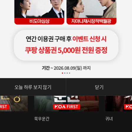
오늘 하루 보지 않기
닫기
묵우운간
귀녀