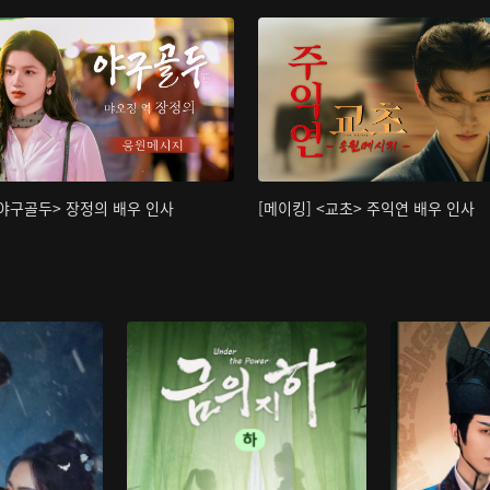
<야구골두> 장정의 배우 인사
[메이킹] <교초> 주익연 배우 인사