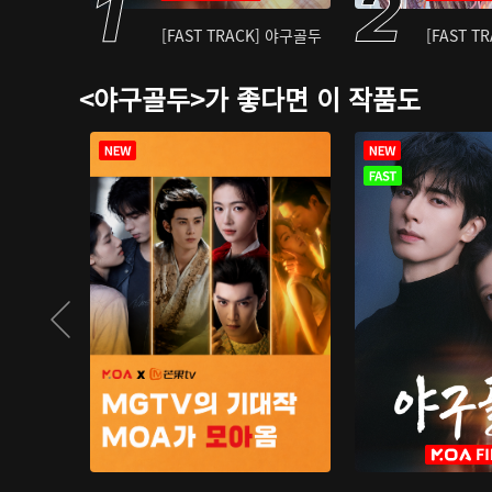
[FAST TRACK] 야구골두
[FAST T
<야구골두>가 좋다면 이 작품도