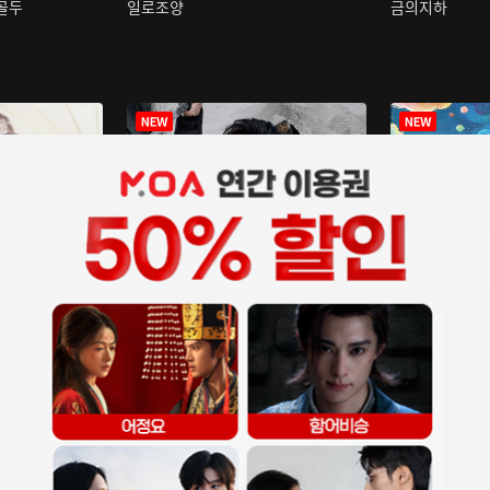
구골두
일로조양
금의지하
장중인
아재저리등니 :