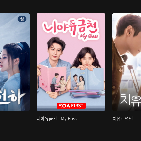
니야유금천 : My Boss
치유계연인