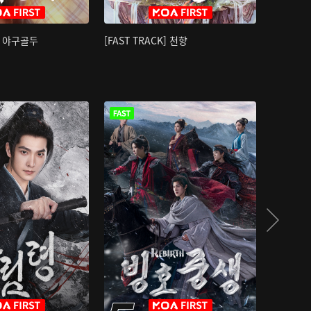
K] 야구골두
[FAST TRACK] 천향
소오강호 