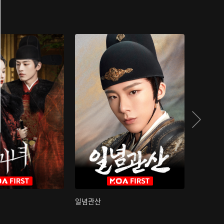
일념관산
국색방화