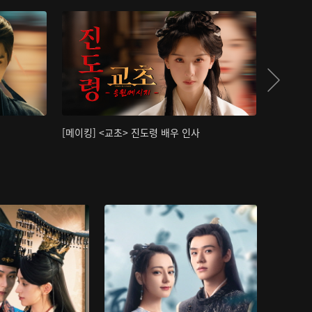
[메이킹] <교초> 진도령 배우 인사
[메이킹]