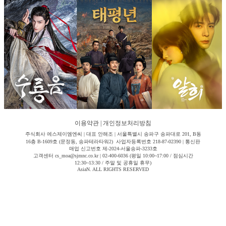
이용약관
|
개인정보처리방침
주식회사 에스제이엠엔씨 | 대표 안해조 | 서울특별시 송파구 송파대로 201, B동
16층 B-1609호 (문정동, 송파테라타워2) 사업자등록번호 218-87-02390 | 통신판
매업 신고번호 제-2024-서울송파-3233호
고객센터 cs_moa@sjmnc.co.kr | 02-400-6036 (평일 10:00~17:00 / 점심시간
12:30~13:30 / 주말 및 공휴일 휴무)
AsiaN. ALL RIGHTS RESERVED