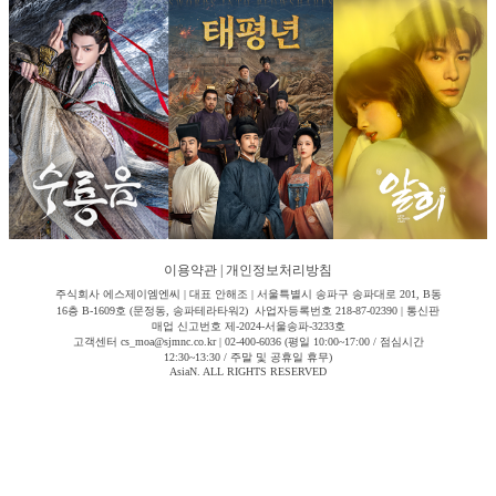
이용약관
|
개인정보처리방침
주식회사 에스제이엠엔씨 | 대표 안해조 | 서울특별시 송파구 송파대로 201, B동
16층 B-1609호 (문정동, 송파테라타워2) 사업자등록번호 218-87-02390 | 통신판
매업 신고번호 제-2024-서울송파-3233호
고객센터 cs_moa@sjmnc.co.kr | 02-400-6036 (평일 10:00~17:00 / 점심시간
12:30~13:30 / 주말 및 공휴일 휴무)
AsiaN. ALL RIGHTS RESERVED