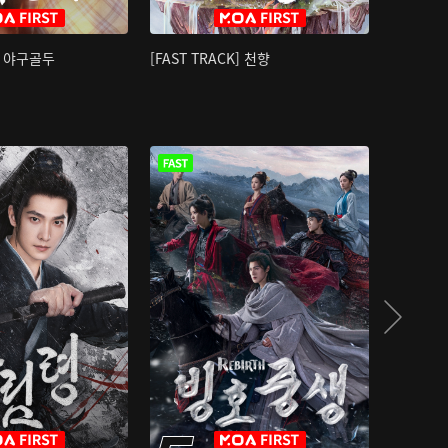
K] 야구골두
[FAST TRACK] 천향
소오강호 