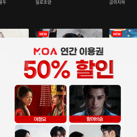
구골두
일로조양
금의지하
장중인
아재저리등니 :