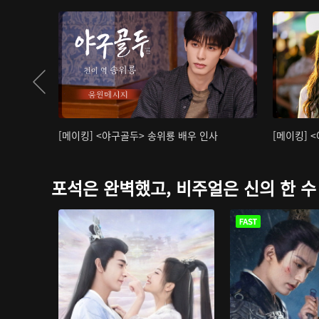
[메이킹] <야구골두> 송위룡 배우 인사
[메이킹] 
포석은 완벽했고, 비주얼은 신의 한 수