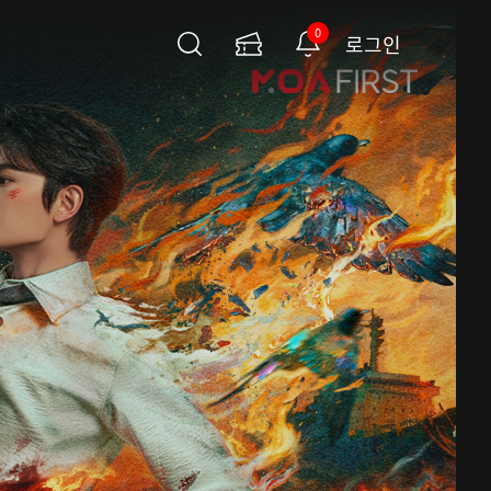
0
로그인
검
이
알
색
용
림
권
페
이
지