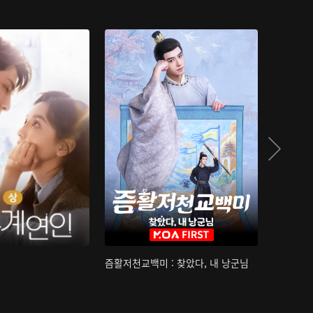
즘활저천교백미 : 찾았다, 내 낭군님
산하침