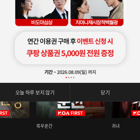
오늘 하루 보지 않기
닫기
묵우운간
귀녀