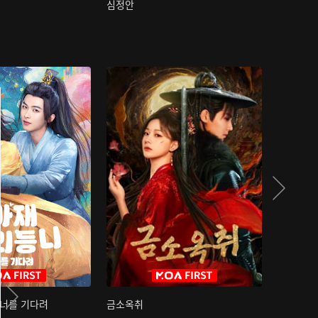
심정안
여과성음유
 너를 기다려
금소옥취
금수택심