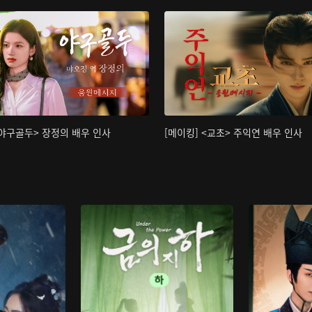
<야구골두> 장정의 배우 인사
[메이킹] <교초> 주익연 배우 인사