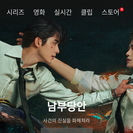
시리즈
영화
실시간
클립
스토어
N
남부당안
사건의 진실을 파헤쳐라