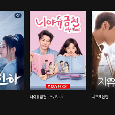
니야유금천 : My Boss
치유계연인