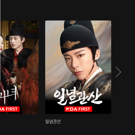
일념관산
국색방화