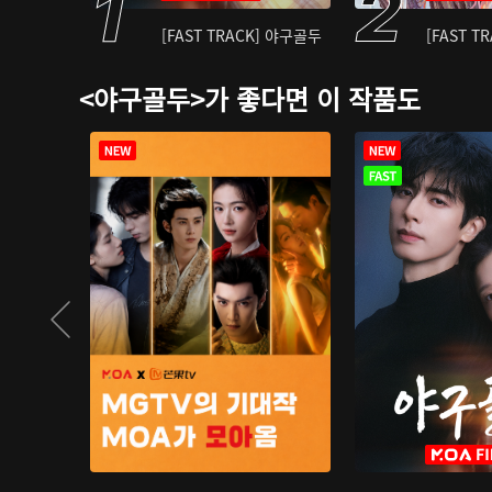
[FAST TRACK] 야구골두
[FAST T
<야구골두>가 좋다면 이 작품도