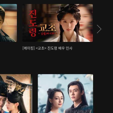
[메이킹] <교초> 진도령 배우 인사
[메이킹]