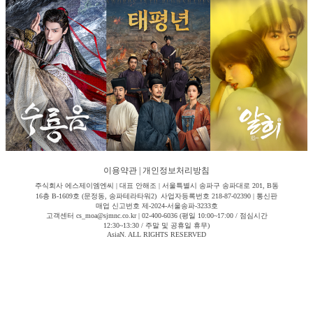
이용약관
|
개인정보처리방침
주식회사 에스제이엠엔씨 | 대표 안해조 | 서울특별시 송파구 송파대로 201, B동
16층 B-1609호 (문정동, 송파테라타워2) 사업자등록번호 218-87-02390 | 통신판
매업 신고번호 제-2024-서울송파-3233호
고객센터 cs_moa@sjmnc.co.kr | 02-400-6036 (평일 10:00~17:00 / 점심시간
12:30~13:30 / 주말 및 공휴일 휴무)
AsiaN. ALL RIGHTS RESERVED