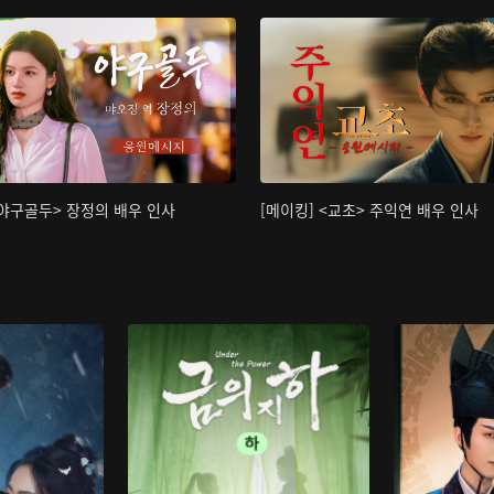
<야구골두> 장정의 배우 인사
[메이킹] <교초> 주익연 배우 인사