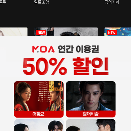
구골두
일로조양
금의지하
장중인
아재저리등니 :