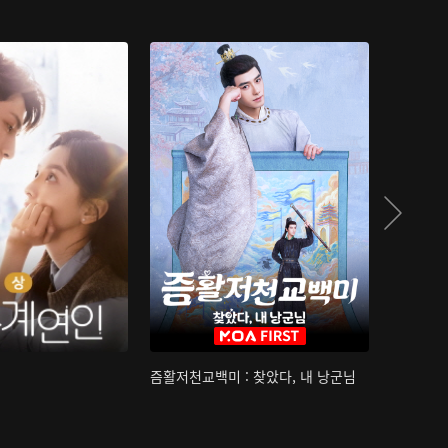
즘활저천교백미 : 찾았다, 내 낭군님
산하침