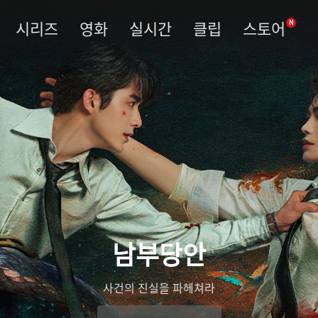
시리즈
영화
실시간
클립
스토어
N
남부당안
사건의 진실을 파헤쳐라