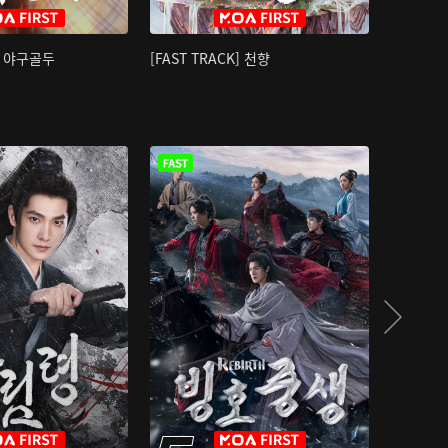
K] 야구골두
[FAST TRACK] 천향
소오강호 