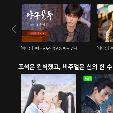
[메이킹] <야구골두> 송위룡 배우 인사
[메이킹] 
포석은 완벽했고, 비주얼은 신의 한 수