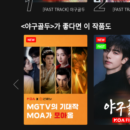
[FAST TRACK] 야구골두
[FAST T
<야구골두>가 좋다면 이 작품도