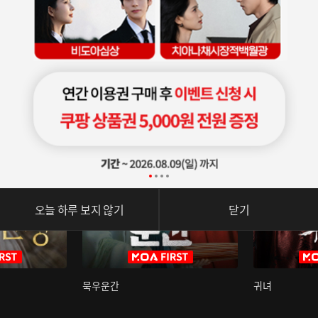
오늘 하루 보지 않기
닫기
묵우운간
귀녀