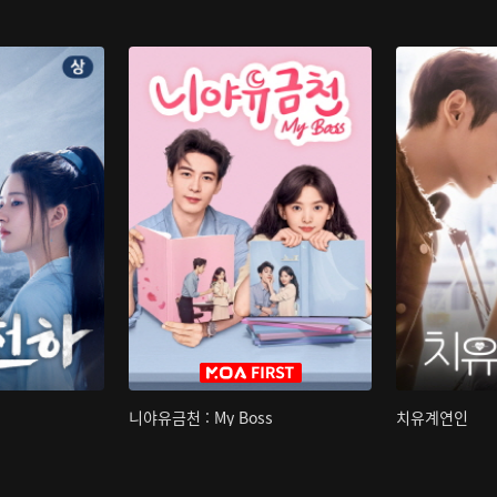
니야유금천 : My Boss
치유계연인