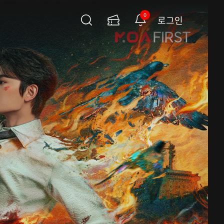
0
로그인
검
이
알
색
용
림
권
페
이
지