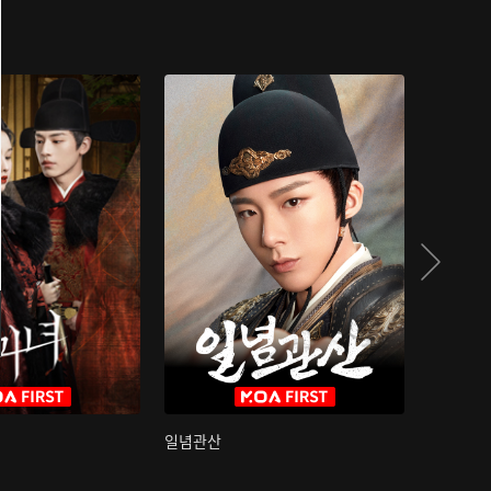
일념관산
국색방화