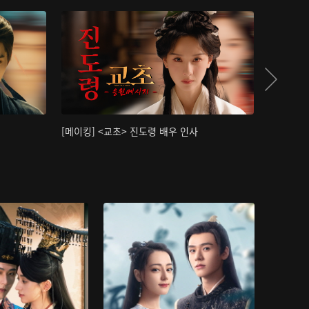
[메이킹] <교초> 진도령 배우 인사
[메이킹]