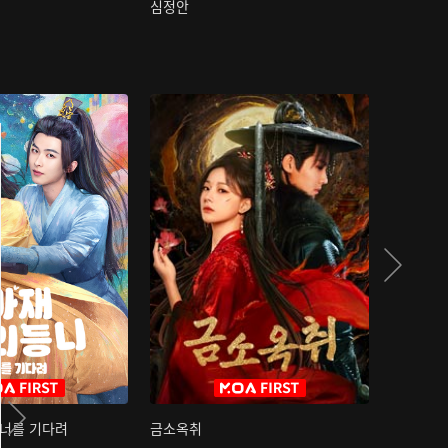
심정안
여과성음유
 너를 기다려
금소옥취
금수택심