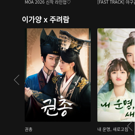
MOA 2026 신작 라인업♡
[FAST TRACK] 야
이가양 x 주려람
권총
내 운명, 새로고침