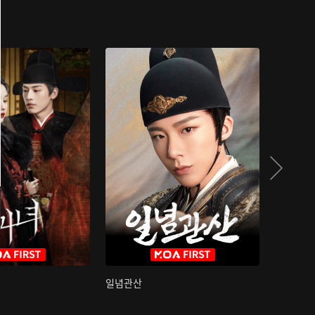
일념관산
국색방화