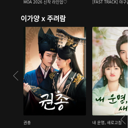
MOA 2026 신작 라인업♡
[FAST TRACK] 야
이가양 x 주려람
권총
내 운명, 새로고침