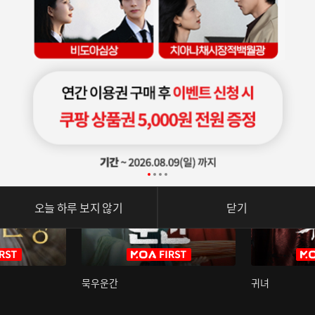
오늘 하루 보지 않기
닫기
묵우운간
귀녀