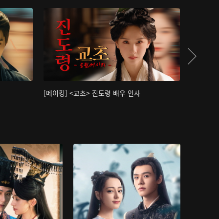
[메이킹] <교초> 진도령 배우 인사
[메이킹]