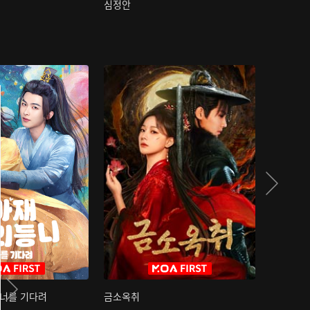
심정안
여과성음유
 너를 기다려
금소옥취
금수택심