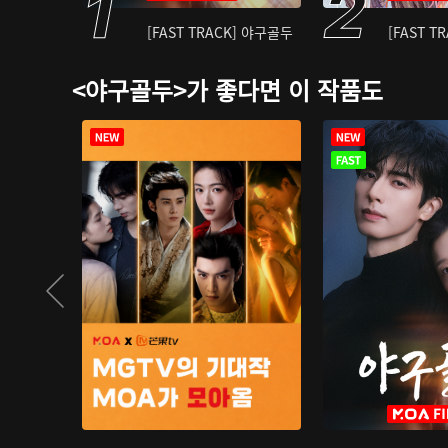
[FAST TRACK] 야구골두
[FAST T
<야구골두>가 좋다면 이 작품도