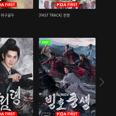
K] 야구골두
[FAST TRACK] 천향
소오강호 