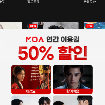
구골두
일로조양
금의지하
장중인
아재저리등니 :