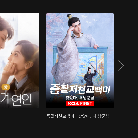
즘활저천교백미 : 찾았다, 내 낭군님
산하침