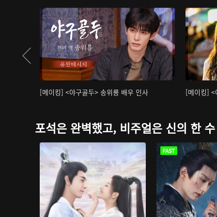
[메이킹] <야구골두> 송위룡 배우 인사
[메이킹] 
포석은 완벽했고, 비주얼은 신의 한 수