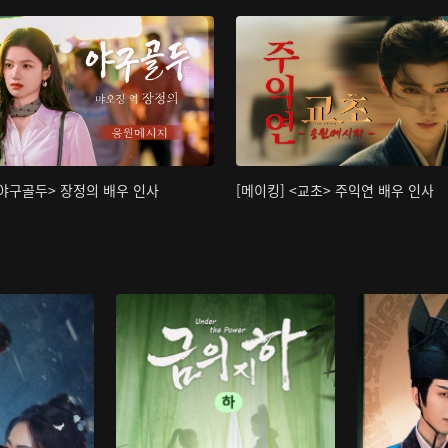
<야구골두> 장정의 배우 인사
[메이킹] <교초> 주익연 배우 인사