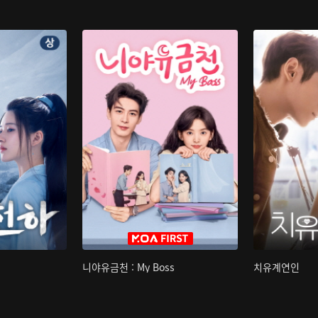
니야유금천 : My Boss
치유계연인