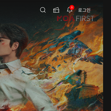
0
로그인
검
이
알
색
용
림
권
페
이
지