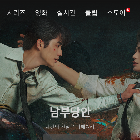
시리즈
영화
실시간
클립
스토어
N
남부당안
사건의 진실을 파헤쳐라