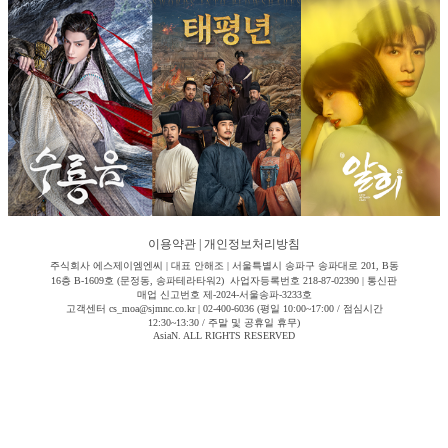
이용약관
|
개인정보처리방침
주식회사 에스제이엠엔씨 | 대표 안해조 | 서울특별시 송파구 송파대로 201, B동
16층 B-1609호 (문정동, 송파테라타워2) 사업자등록번호 218-87-02390 | 통신판
매업 신고번호 제-2024-서울송파-3233호
고객센터 cs_moa@sjmnc.co.kr | 02-400-6036 (평일 10:00~17:00 / 점심시간
12:30~13:30 / 주말 및 공휴일 휴무)
AsiaN. ALL RIGHTS RESERVED