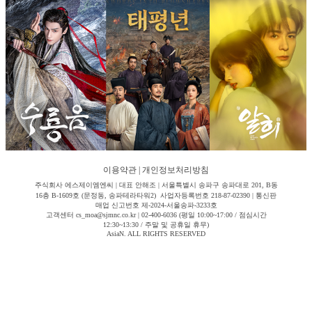
이용약관
|
개인정보처리방침
주식회사 에스제이엠엔씨 | 대표 안해조 | 서울특별시 송파구 송파대로 201, B동
16층 B-1609호 (문정동, 송파테라타워2) 사업자등록번호 218-87-02390 | 통신판
매업 신고번호 제-2024-서울송파-3233호
고객센터 cs_moa@sjmnc.co.kr | 02-400-6036 (평일 10:00~17:00 / 점심시간
12:30~13:30 / 주말 및 공휴일 휴무)
AsiaN. ALL RIGHTS RESERVED