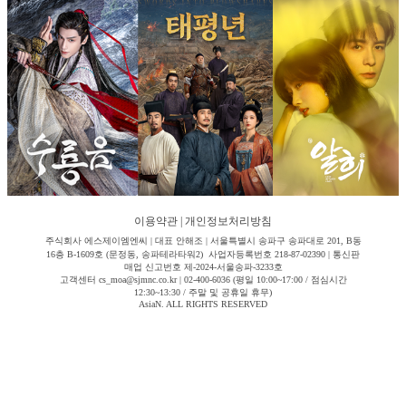
이용약관
|
개인정보처리방침
주식회사 에스제이엠엔씨 | 대표 안해조 | 서울특별시 송파구 송파대로 201, B동
16층 B-1609호 (문정동, 송파테라타워2) 사업자등록번호 218-87-02390 | 통신판
매업 신고번호 제-2024-서울송파-3233호
고객센터 cs_moa@sjmnc.co.kr | 02-400-6036 (평일 10:00~17:00 / 점심시간
12:30~13:30 / 주말 및 공휴일 휴무)
AsiaN. ALL RIGHTS RESERVED