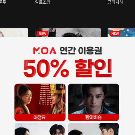
구골두
일로조양
금의지하
장중인
아재저리등니 :