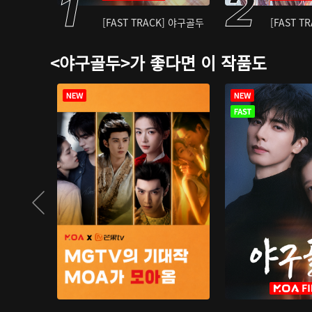
[FAST TRACK] 야구골두
[FAST T
<야구골두>가 좋다면 이 작품도