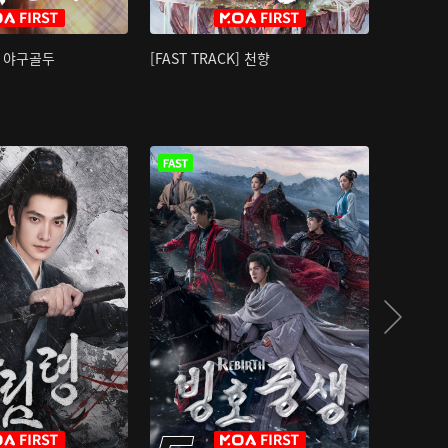
K] 야구골두
[FAST TRACK] 천향
소오강호 