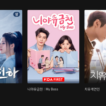
니야유금천 : My Boss
치유계연인