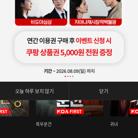
오늘 하루 보지 않기
닫기
묵우운간
귀녀