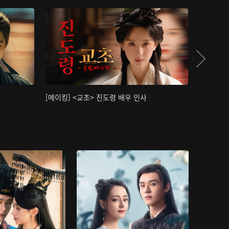
[메이킹] <교초> 진도령 배우 인사
[메이킹]