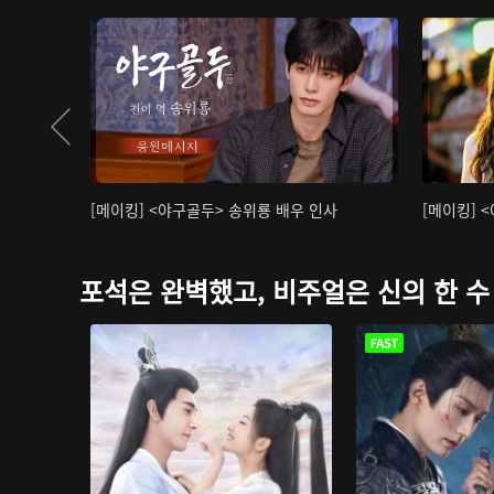
[메이킹] <야구골두> 송위룡 배우 인사
[메이킹] 
포석은 완벽했고, 비주얼은 신의 한 수