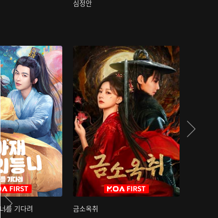
심정안
여과성음유
 너를 기다려
금소옥취
금수택심