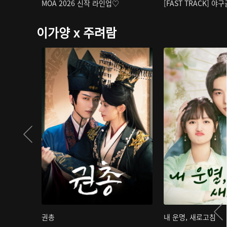
MOA 2026 신작 라인업♡
[FAST TRACK] 야
이가양 x 주려람
권총
내 운명, 새로고침