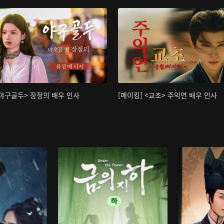
<야구골두> 장정의 배우 인사
[메이킹] <교초> 주익연 배우 인사