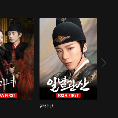
일념관산
국색방화