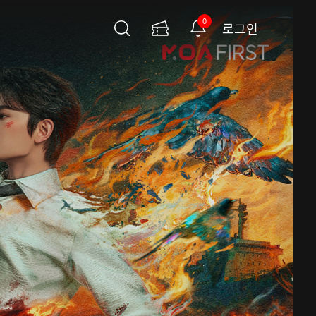
0
로그인
검
이
알
색
용
림
권
페
이
지