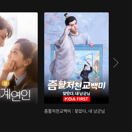
즘활저천교백미 : 찾았다, 내 낭군님
산하침