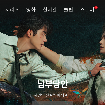
시리즈
영화
실시간
클립
스토어
N
남부당안
사건의 진실을 파헤쳐라