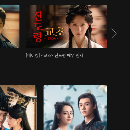
[메이킹] <교초> 진도령 배우 인사
[메이킹]