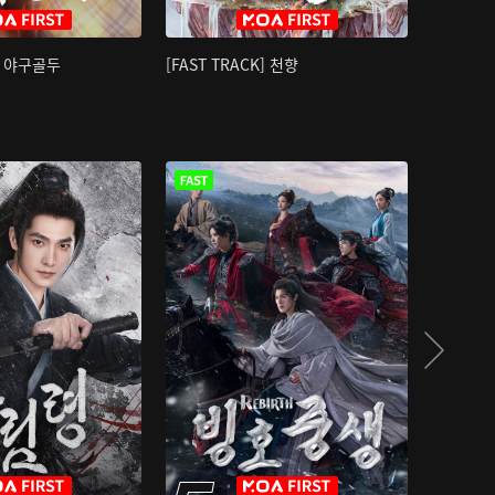
K] 야구골두
[FAST TRACK] 천향
소오강호 