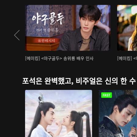
[메이킹] <야구골두> 송위룡 배우 인사
[메이킹] 
포석은 완벽했고, 비주얼은 신의 한 수