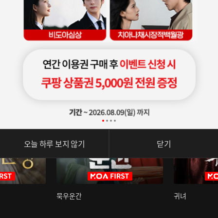
오늘 하루 보지 않기
닫기
묵우운간
귀녀