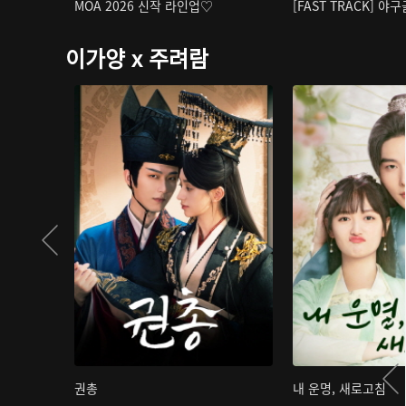
MOA 2026 신작 라인업♡
[FAST TRACK] 야
이가양 x 주려람
권총
내 운명, 새로고침