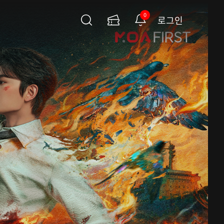
0
로그인
검
이
알
색
용
림
권
페
이
지