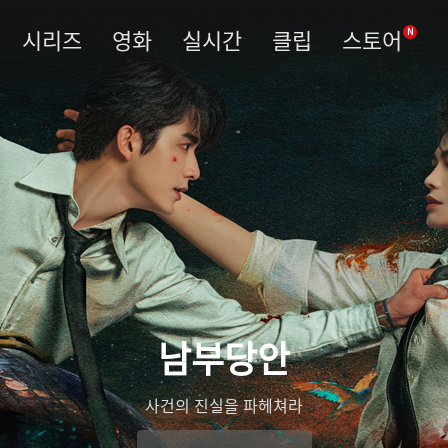
시리즈
영화
실시간
클립
스토어
N
남부당안
사건의 진실을 파헤쳐라