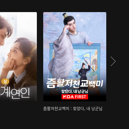
즘활저천교백미 : 찾았다, 내 낭군님
산하침