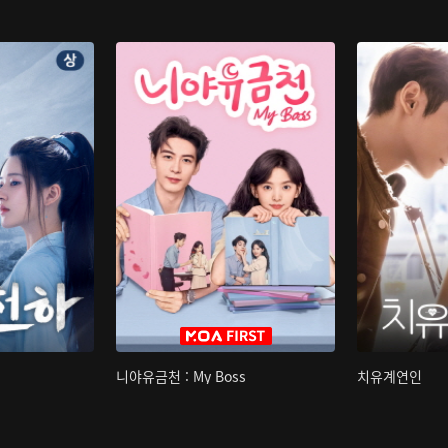
니야유금천 : My Boss
치유계연인