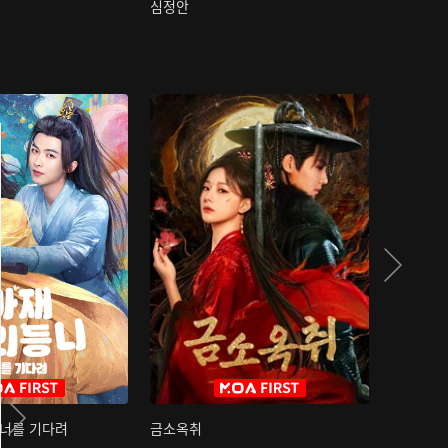
심정안
여과성음유
 너를 기다려
금소옥취
금수택심