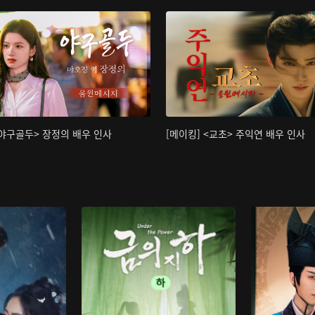
<야구골두> 장정의 배우 인사
[메이킹] <교초> 주익연 배우 인사