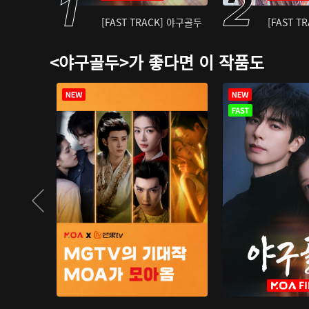
[FAST TRACK] 야구골두
[FAST T
<야구골두>가 좋다면 이 작품도