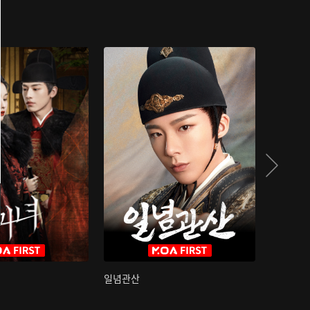
일념관산
국색방화