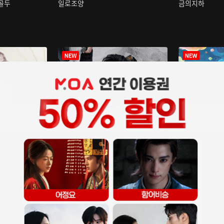
구골두
일로조양
금의지하
장중인
아재저리등니 :