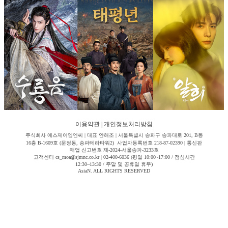
이용약관
|
개인정보처리방침
주식회사 에스제이엠엔씨 | 대표 안해조 | 서울특별시 송파구 송파대로 201, B동
16층 B-1609호 (문정동, 송파테라타워2) 사업자등록번호 218-87-02390 | 통신판
매업 신고번호 제-2024-서울송파-3233호
고객센터 cs_moa@sjmnc.co.kr | 02-400-6036 (평일 10:00~17:00 / 점심시간
12:30~13:30 / 주말 및 공휴일 휴무)
AsiaN. ALL RIGHTS RESERVED