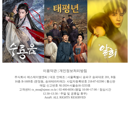
이용약관
|
개인정보처리방침
주식회사 에스제이엠엔씨 | 대표 안해조 | 서울특별시 송파구 송파대로 201, B동
16층 B-1609호 (문정동, 송파테라타워2) 사업자등록번호 218-87-02390 | 통신판
매업 신고번호 제-2024-서울송파-3233호
고객센터 cs_moa@sjmnc.co.kr | 02-400-6036 (평일 10:00~17:00 / 점심시간
12:30~13:30 / 주말 및 공휴일 휴무)
AsiaN. ALL RIGHTS RESERVED