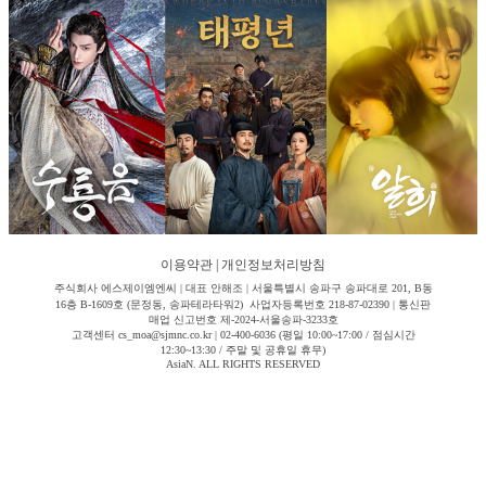
이용약관
|
개인정보처리방침
주식회사 에스제이엠엔씨 | 대표 안해조 | 서울특별시 송파구 송파대로 201, B동
16층 B-1609호 (문정동, 송파테라타워2) 사업자등록번호 218-87-02390 | 통신판
매업 신고번호 제-2024-서울송파-3233호
고객센터 cs_moa@sjmnc.co.kr | 02-400-6036 (평일 10:00~17:00 / 점심시간
12:30~13:30 / 주말 및 공휴일 휴무)
AsiaN. ALL RIGHTS RESERVED