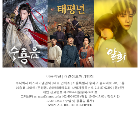
이용약관
|
개인정보처리방침
주식회사 에스제이엠엔씨 | 대표 안해조 | 서울특별시 송파구 송파대로 201, B동
16층 B-1609호 (문정동, 송파테라타워2) 사업자등록번호 218-87-02390 | 통신판
매업 신고번호 제-2024-서울송파-3233호
고객센터 cs_moa@sjmnc.co.kr | 02-400-6036 (평일 10:00~17:00 / 점심시간
12:30~13:30 / 주말 및 공휴일 휴무)
AsiaN. ALL RIGHTS RESERVED